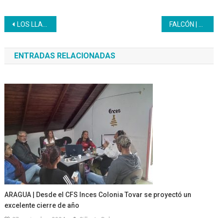
Navegación
LOS LLANOS | Estudiantes del Liceo Inces Barinas culminan con cierre pedagógico año escolar 2024 – 2025
FALCÓN | Macro Jornada Integral impulsa desarrollo empresarial en Tucacas
de
ENTRADAS RELACIONADAS
entradas
ARAGUA | Desde el CFS Inces Colonia Tovar se proyectó un
excelente cierre de año