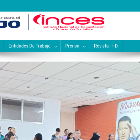
pacitación y Educación Socialis
Entidades De Trabajo
Prensa
Revista I + D