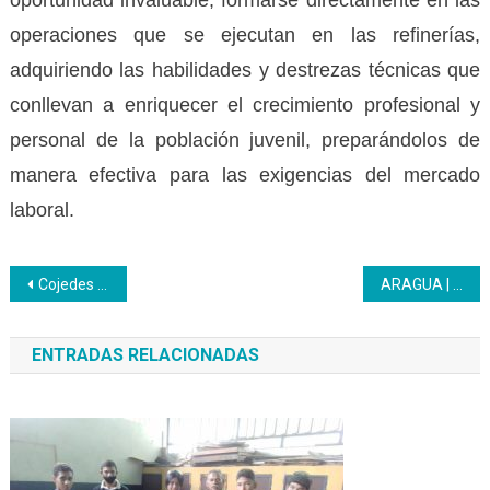
oportunidad invaluable, formarse directamente en las
operaciones que se ejecutan en las refinerías,
adquiriendo las habilidades y destrezas técnicas que
conllevan a enriquecer el crecimiento profesional y
personal de la población juvenil, preparándolos de
manera efectiva para las exigencias del mercado
laboral.
Navegación
Cojedes | Inces inicia proceso de actualización de datos en el RNCP
ARAGUA | INCES Culminó Plan Vacacional con recorrido histórico
de
ENTRADAS RELACIONADAS
entradas