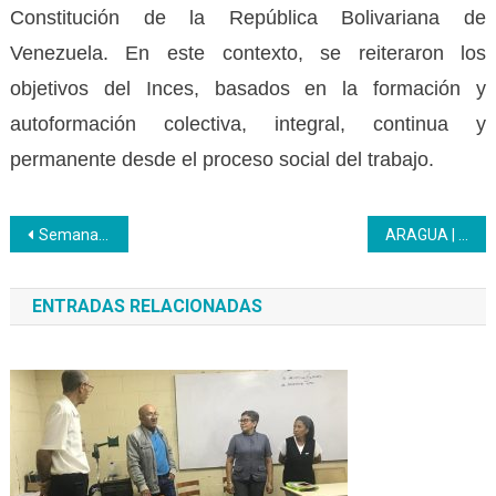
Constitución de la República Bolivariana de
Venezuela. En este contexto, se reiteraron los
objetivos del Inces, basados en la formación y
autoformación colectiva, integral, continua y
permanente desde el proceso social del trabajo.
Navegación
Semana del Emprendedor comenzó con actividad de expertos y asesores financieros
ARAGUA | El Programa Penitenciario Luisa Cáceres de Arismendi del Inces entregó desde Tocorón 90 certificados a privados de libertad
de
ENTRADAS RELACIONADAS
entradas