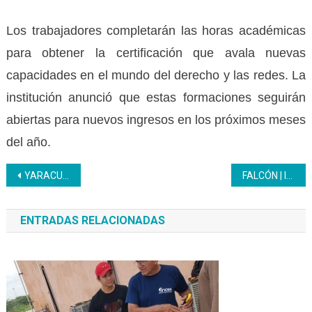
Los trabajadores completarán las horas académicas
para obtener la certificación que avala nuevas
capacidades en el mundo del derecho y las redes. La
institución anunció que estas formaciones seguirán
abiertas para nuevos ingresos en los próximos meses
del año.
Navegación
YARACUY | Aprendices de la ocupación Electromecánica Industrial culminan primera fase formativa
FALCÓN | Inces inició formaciones en Soldadura y Herrería en el CFS Alí Primera
de
ENTRADAS RELACIONADAS
entradas