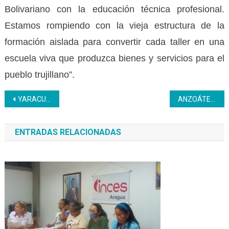
Bolivariano con la educación técnica profesional.
Estamos rompiendo con la vieja estructura de la
formación aislada para convertir cada taller en una
escuela viva que produzca bienes y servicios para el
pueblo trujillano”.
Navegación
YARACUY | Aprender una ocupación productiva en corto plazo es posible
ANZOÁTEGUI | Sujetos de aprendizaje del Inces rehabilitan sistemas de climatización en SRI Felipe Malaver
de
ENTRADAS RELACIONADAS
entradas