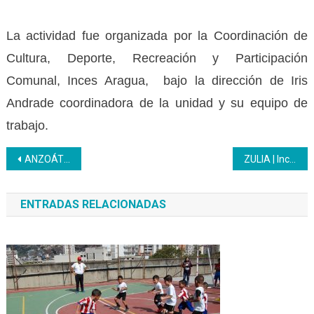
La actividad fue organizada por la Coordinación de
Cultura, Deporte, Recreación y Participación
Comunal, Inces Aragua, bajo la dirección de Iris
Andrade coordinadora de la unidad y su equipo de
trabajo.
Navegación
ANZOÁTEGUI | Juventud Productiva del Inces es condecorada en sesión solemne del municipio Sotillo
ZULIA | Inces entrega 460 certificados a la clase obrera en el municipio Lagunillas
de
ENTRADAS RELACIONADAS
entradas