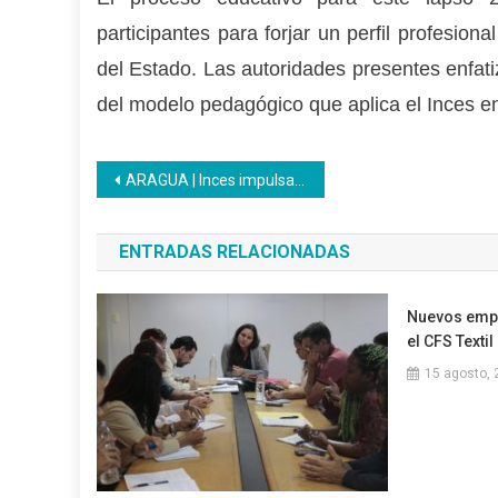
participantes para forjar un perfil profesio
del Estado. Las autoridades presentes enfati
del modelo pedagógico que aplica el Inces en 
Navegación
ARAGUA | Inces impulsa al futuro técnico profesional: PNA inicia nueva formación administrativa
de
ENTRADAS RELACIONADAS
entradas
Nuevos emp
el CFS Textil
15 agosto, 