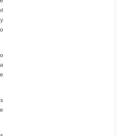
de
el
 y
io
lo
la
de
as
re
os