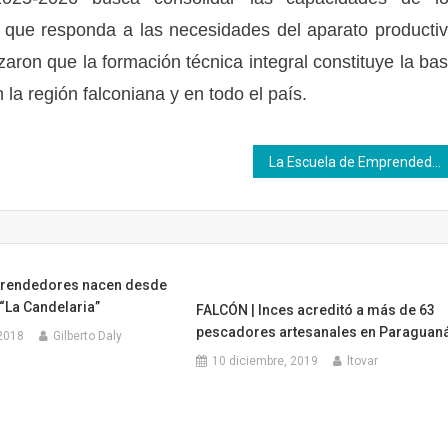
nal que responda a las necesidades del aparato producti
zaron que la formación técnica integral constituye la ba
la región falconiana y en todo el país.
La Escuela de Emprendedores del Inces capacita a los emprendedores con el taller Sistema Venezolano para la Calidad
rendedores nacen desde
 “La Candelaria”
FALCÓN | Inces acreditó a más de 63
pescadores artesanales en Paraguan
2018
Gilberto Daly
10 diciembre, 2019
ltovar