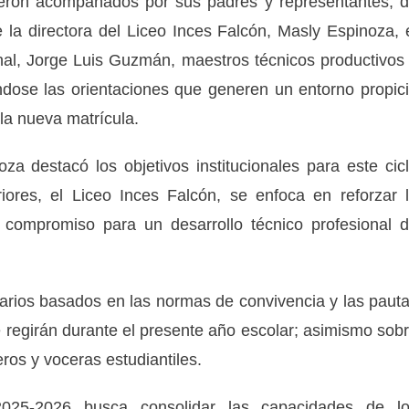
vieron acompañados por sus padres y representantes; 
e la directora del Liceo Inces Falcón, Masly Espinoza, 
nal, Jorge Luis Guzmán, maestros técnicos productivos
éndose las orientaciones que generen un entorno propic
la nueva matrícula.
za destacó los objetivos institucionales para este cic
iores, el Liceo Inces Falcón, se enfoca en reforzar 
n compromiso para un desarrollo técnico profesional 
inarios basados en las normas de convivencia y las paut
e regirán durante el presente año escolar; asimismo sob
ros y voceras estudiantiles.
2025-2026 busca consolidar las capacidades de l