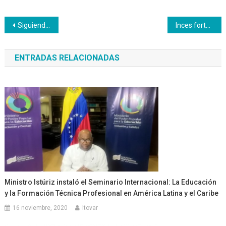
Navegación
Siguiendo con la conmemoración del Día Internacional de la Mujer el Inces preparó la actividad Todos y Todas en Movimiento
Inces fortalece la producción textil en la comuna Antonio José de Sucre con entrega de 96 certificados
de
ENTRADAS RELACIONADAS
entradas
Ministro Istúriz instaló el Seminario Internacional: La Educación
y la Formación Técnica Profesional en América Latina y el Caribe
16 noviembre, 2020
ltovar