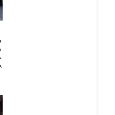
el
a.
la
de