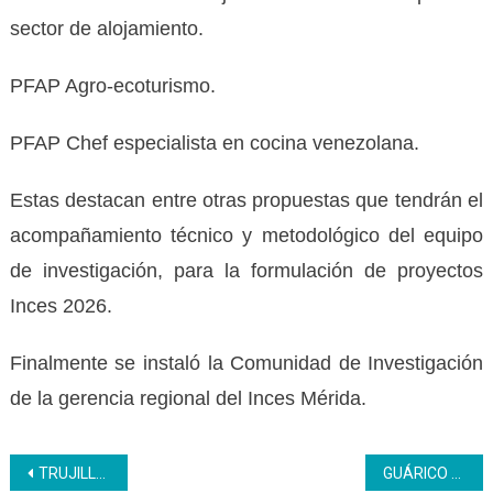
sector de alojamiento.
PFAP Agro-ecoturismo.
PFAP Chef especialista en cocina venezolana.
Estas destacan entre otras propuestas que tendrán el
acompañamiento técnico y metodológico del equipo
de investigación, para la formulación de proyectos
Inces 2026.
Finalmente se instaló la Comunidad de Investigación
de la gerencia regional del Inces Mérida.
Navegación
TRUJILLO | Inces conmemora natalicio de Luis Beltrán Prieto Figueroa
GUÁRICO ׀ Desde Guárico, seguimos demostrando que la formación técnica es el motor de la producción