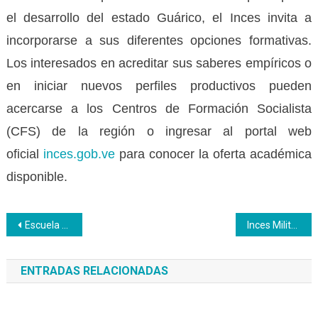
el desarrollo del estado Guárico, el Inces invita a
incorporarse a sus diferentes opciones formativas.
Los interesados en acreditar sus saberes empíricos o
en iniciar nuevos perfiles productivos pueden
acercarse a los Centros de Formación Socialista
(CFS) de la región o ingresar al portal web
oficial
inces.gob.ve
para conocer la oferta académica
disponible.
Navegación
Escuela de Medios del Inces recibe dos premios en festival universitario
Inces Militar ha formado a 30.056 participantes en todo el país
de
ENTRADAS RELACIONADAS
entradas