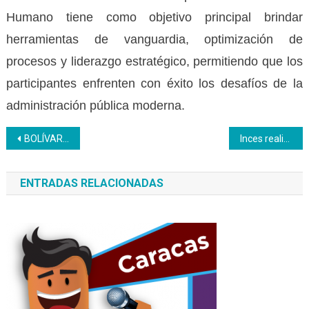
Humano tiene como objetivo principal brindar
herramientas de vanguardia, optimización de
procesos y liderazgo estratégico, permitiendo que los
participantes enfrenten con éxito los desafíos de la
administración pública moderna.
Navegación
BOLÍVAR | Profesionales de la peluquería se certifican con éxito en el Inces Bolívar
Inces realizó simulacro de desalojo en preescolar Carmen Leonor Velásquez
de
ENTRADAS RELACIONADAS
entradas