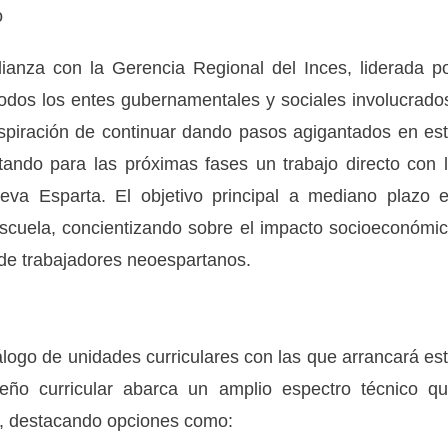
o
lianza con la Gerencia Regional del Inces, liderada p
dos los entes gubernamentales y sociales involucrado
spiración de continuar dando pasos agigantados en es
ctando para las próximas fases un trabajo directo con 
va Esparta. El objetivo principal a mediano plazo 
 escuela, concientizando sobre el impacto socioeconómi
s de trabajadores neoespartanos.
tálogo de unidades curriculares con las que arrancará es
iseño curricular abarca un amplio espectro técnico q
r, destacando opciones como: