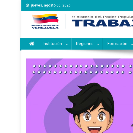
Saltar
jueves, agosto 06, 2026
al
contenido
Instituto Nacional de Ca
Inces
Institución
Regiones
Formación