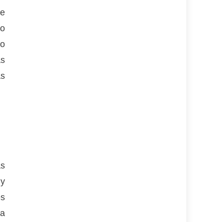
de
so
do
as
as
as
 y
es
ía