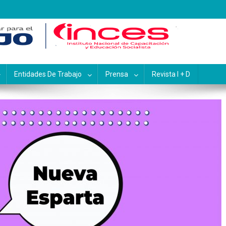
pacitación y Educación Socialis
Entidades De Trabajo
Prensa
Revista I + D