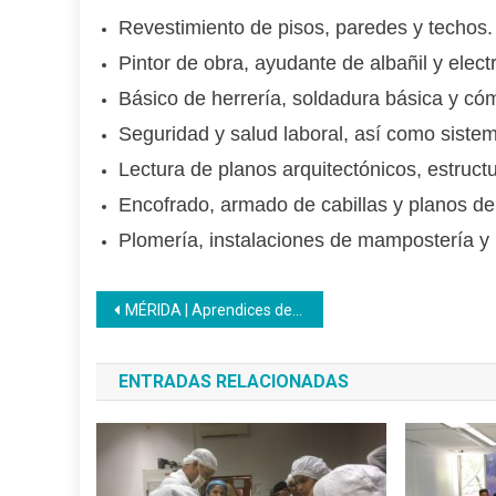
Revestimiento de pisos, paredes y techos.
Pintor de obra, ayudante de albañil y elect
Básico de herrería, soldadura básica y có
Seguridad y salud laboral, así como sistem
Lectura de planos arquitectónicos, estructu
Encofrado, armado de cabillas y planos de 
Plomería, instalaciones de mampostería y
Navegación
MÉRIDA | Aprendices del Inces fortalecen proyecto de vida con charla motivacional Juventud con Propósito
de
ENTRADAS RELACIONADAS
entradas