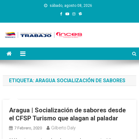
Saltar
sábado, agosto 08, 2026
al
contenido
Instituto Nacional de
Inces
Capacitación y Educación
Socialista
ETIQUETA:
ARAGUA SOCIALIZACIÓN DE SABORES
Aragua | Socialización de sabores desde
el CFSP Turismo que alagan al paladar
Gilberto Daly
7 Febrero, 2020