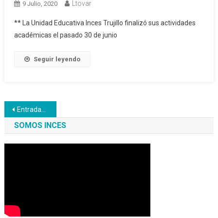
Ltovar
9 Julio, 2020
** La Unidad Educativa Inces Trujillo finalizó sus actividades
académicas el pasado 30 de junio
Seguir leyendo
Navegación
Entradas anteriores
de
SOMOS INCES
entradas