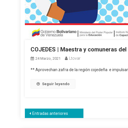
COJEDES | Maestra y comuneras del s
Ltovar
24 Marzo, 2021
** Aprovechan zafra de la región cojedeña e impulsa
Seguir leyendo
Navegación
Entradas anteriores
de