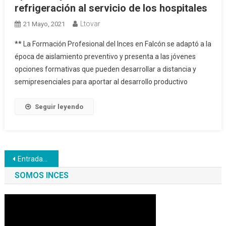
refrigeración al servicio de los hospitales
Ltovar
21 Mayo, 2021
** La Formación Profesional del Inces en Falcón se adaptó a la
época de aislamiento preventivo y presenta a las jóvenes
opciones formativas que pueden desarrollar a distancia y
semipresenciales para aportar al desarrollo productivo
Seguir leyendo
Navegación
Entradas anteriores
de
SOMOS INCES
entradas