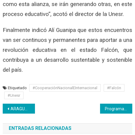
como esta alianza, se irán generando otras, en este
proceso educativo”, acotó el director de la Unesr.
Finalmente indicó Alí Guanipa que estos encuentros
van ser continuos y permanentes para aportar a una
revolución educativa en el estado Falcón, que
contribuya a un desarrollo sustentable y sostenible
del país.
Etiquetado
#CooperaciónNacionalEInternacional
#Falcón
#Unesr
Navegación
ARAGUA | Tabletas Canaima son entregadas con miras a la automatización del Inces
Programa Soy Mujer celebra su 5to aniversario al servicio de la patria
de
ENTRADAS RELACIONADAS
entradas