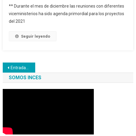
** Durante el mes de diciembre las reuniones con diferentes
viceministerios ha sido agenda primordial para los proyectos
del 2021
Seguir leyendo
Navegación
Entradas anteriores
de
SOMOS INCES
entradas