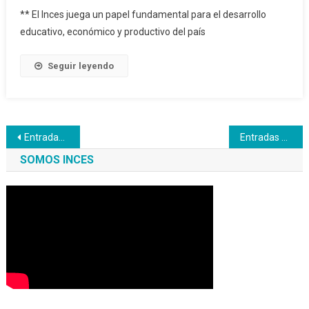
** El Inces juega un papel fundamental para el desarrollo
educativo, económico y productivo del país
Seguir leyendo
Navegación
Entradas anteriores
Entradas siguientes
de
SOMOS INCES
entradas