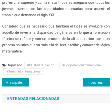
profesional superior y con la meta 4, que es asegurar que todos los
jóvenes cuente con las capacidades necesarias para asumir el
trabajo que demanda el siglo XXI.
Consideró que es necesario que también el Inces se involucre con
aquello de revertir la disparidad de géneros en lo que a formación
técnica se refiere y con un proceso de la alfabetización como un
proceso holístico que va más allá del leer, escribir y conocer de lógica
matemática.
Etiquetado
#ClústerEducación
#CooperaciónInternacional
#SeminarioInternacional
Navegación
rincipales desafíos, Educación y Formación Técnica Profesional: una mirada hacia lo productivo
Inces reunió a países de América, Asia y el Caribe en seminario internacional
de
ENTRADAS RELACIONADAS
entradas