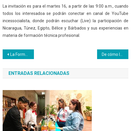
La invitación es para el martes 16, a partir de las 9:00 a.m., cuando
todos los interesadoa se podrán conectar en canal de YouTube
incessocialista, donde podrán escuchar (Live) la participación de
Nicaragua, Túnez, Egipto, Bélice y Bárbados y sus experiencias en
materia de formación técnica profesional.
Navegación
La Formación Técnica Profesional es fundamental para el desarrollo de las naciones
De cómo la pandemia afectó el trabajo y la formación en América y el Caribe
de
ENTRADAS RELACIONADAS
entradas