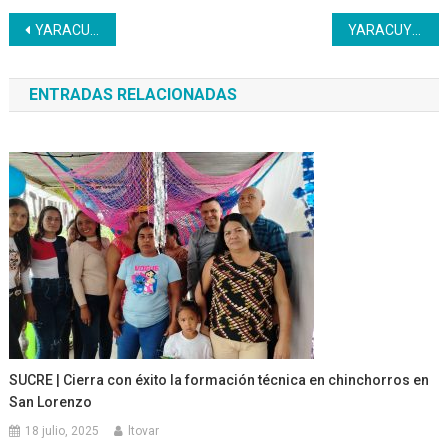
Navegación
YARACUY | Inces y Minmujer capacitan a privadas de libertad en área de estética
YARACUY | Reinaugurada cancha de usos múltiples Omar Peña “El You”
de
ENTRADAS RELACIONADAS
entradas
SUCRE | Cierra con éxito la formación técnica en chinchorros en
San Lorenzo
18 julio, 2025
ltovar