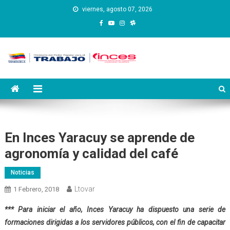
Saltar
viernes, agosto 07, 2026
al
contenido
Instituto Nacional de
Inces
Capacitación y Educación
Socialista
En Inces Yaracuy se aprende de
agronomía y calidad del café
Noticias
Ltovar
1 Febrero, 2018
*** Para iniciar el año, Inces Yaracuy ha dispuesto una serie de
formaciones dirigidas a los servidores públicos, con el fin de capacitar