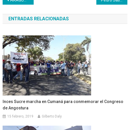
Navegación
de
ENTRADAS RELACIONADAS
entradas
Inces Sucre marcha en Cumaná para conmemorar el Congreso
de Angostura
15 febrero, 2019
Gilberto Daly