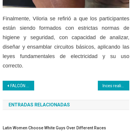
Finalmente, Viloria se refirió a que los participantes
están siendo formados con estrictas normas de
higiene y seguridad, con capacidad de analizar,
diseñar y ensamblar circuitos básicos, aplicando las
leyes fundamentales de electricidad y su uso
correcto.
Navegación
FALCÓN | 406 graduandos integraron la X Graduación Conjunta del Sistema Nacional de Formación y Autoformación de la clase obrera
Inces realizó la charla Construir para vivir: Casas saludables, hábitat sano
de
ENTRADAS RELACIONADAS
entradas
Latin Women Choose White Guys Over Different Races