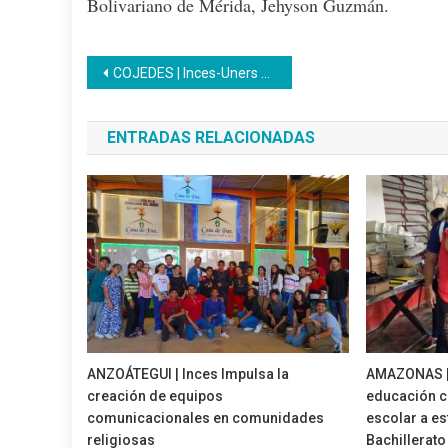
Bolivariano de Mérida, Jehyson Guzmán.
Navegación
COJEDES | Inces-Uners acuerdan articulación en planes formación, autoformación, pasantías y tutorías
de
ENTRADAS RELACIONADAS
entradas
ANZOÁTEGUI | Inces Impulsa la
AMAZONAS | 
creación de equipos
educación c
comunicacionales en comunidades
escolar a e
religiosas
Bachillerato