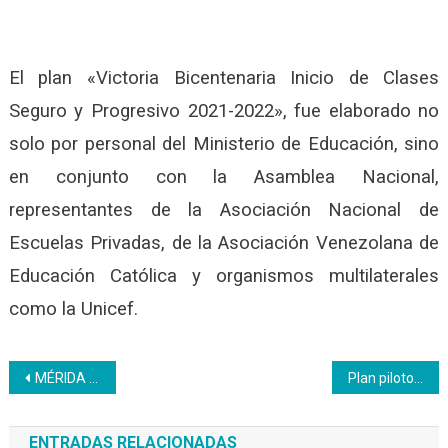
El plan «Victoria Bicentenaria Inicio de Clases
Seguro y Progresivo 2021-2022», fue elaborado no
solo por personal del Ministerio de Educación, sino
en conjunto con la Asamblea Nacional,
representantes de la Asociación Nacional de
Escuelas Privadas, de la Asociación Venezolana de
Educación Católica y organismos multilaterales
como la Unicef.
Navegación
MÉRIDA | CFS El Vigía inaugura salón de reuniones
Plan piloto de formación Inces y Telefónica avanza en cursos del área digital
de
ENTRADAS RELACIONADAS