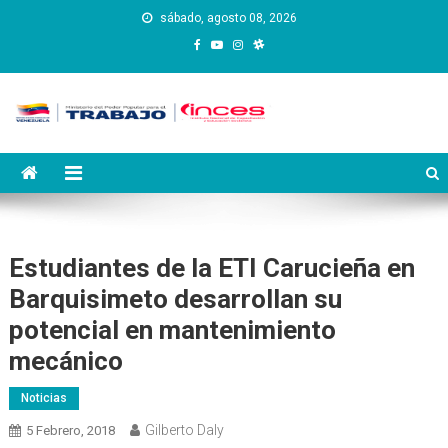
Saltar
sábado, agosto 08, 2026
al
contenido
Instituto Nacional de
Inces
Capacitación y Educación
Socialista
Estudiantes de la ETI Carucieña en
Barquisimeto desarrollan su
potencial en mantenimiento
mecánico
Noticias
Gilberto Daly
5 Febrero, 2018