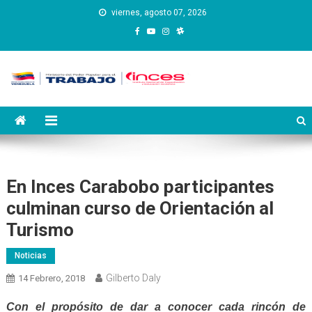
Saltar
viernes, agosto 07, 2026
al
contenido
Instituto Nacional de
Inces
Capacitación y Educación
Socialista
En Inces Carabobo participantes
culminan curso de Orientación al
Turismo
Noticias
Gilberto Daly
14 Febrero, 2018
Con el propósito de dar a conocer cada rincón de