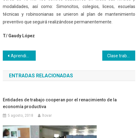
modalidades, así como: Simoncitos, colegios, liceos, escuelas
técnicas y robinsonianas se unieron al plan de mantenimiento
preventivo que seguirá realizándose permanentemente.
T/ Gaudy López
Navegación
Aprendices Inces de Electromecánica en la Plantilla del Taller Central de Venezuela
Clase trabajadora participará en movilización al CNE
de
ENTRADAS RELACIONADAS
entradas
Entidades de trabajo cooperan por el renacimiento de la
economía productiva
5 agosto, 2018
ltovar