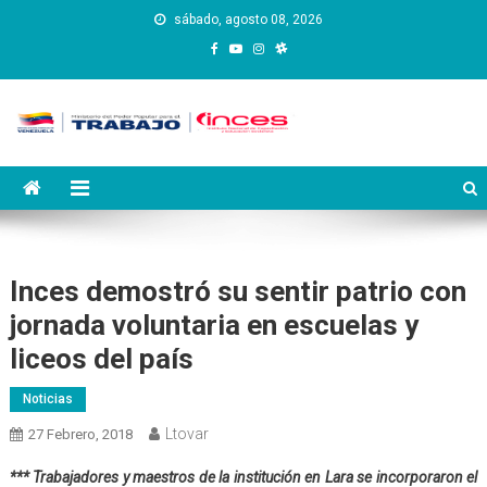
Saltar
sábado, agosto 08, 2026
al
contenido
Instituto Nacional de
Inces
Capacitación y Educación
Socialista
Inces demostró su sentir patrio con
jornada voluntaria en escuelas y
liceos del país
Noticias
Ltovar
27 Febrero, 2018
*** Trabajadores y maestros de la institución en Lara se incorporaron el