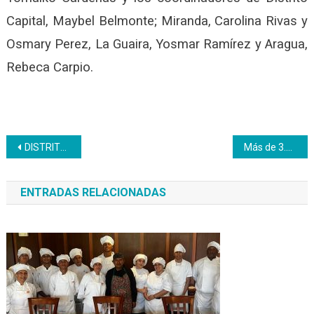
Capital, Maybel Belmonte; Miranda, Carolina Rivas y
Osmary Perez, La Guaira, Yosmar Ramírez y Aragua,
Rebeca Carpio.
Navegación
DISTRITO CAPITAL | Inces realizó acto de acreditación y certificación de saberes a entes adscritos a la alcaldía de Caracas
Más de 3.000 estudiantes de bachillerato se forman con el Inces
de
ENTRADAS RELACIONADAS
entradas