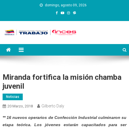
Saltar
domingo, agosto 09, 2026
al
contenido
Instituto Nacional de
Inces
Capacitación y Educación
Socialista
Miranda fortifica la misión chamba
juvenil
Noticias
Gilberto Daly
20 Marzo, 2018
** 16 nuevos operarios de Confección Industrial culminaron su
etapa teórica. Los jóvenes estarán capacitados para ser