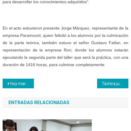
para desarrollar los conocimientos adquiridos”.
En el acto estuvieron presente Jorge Márquez, representante de la
empresa Paramount, quien felicitó a los alumnos por la culminación
de la parte teórica, también estuvo el señor Gustavo Faifan, en
representación de la empresa Rori, donde los alumnos estarán
ejecutando la segunda parte del taller que será la práctica, con una
duración de 1416 horas, para culminar completamente.
Navegación
Hoy martes invitamos a escuchar por Unión Radio 90.3 FM al presidente del Inces
Táchira junto a la alcaldía del municipio bolívar unen lazos institucionales en la formación de los aprendices
de
ENTRADAS RELACIONADAS
entradas