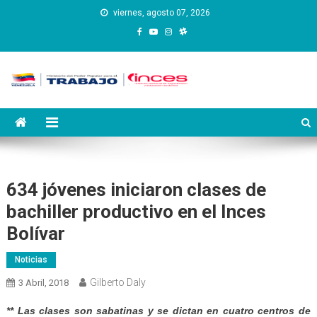
Saltar
viernes, agosto 07, 2026
al
contenido
Instituto Nacional de
Inces
Capacitación y Educación
Socialista
634 jóvenes iniciaron clases de
bachiller productivo en el Inces
Bolívar
Noticias
Gilberto Daly
3 Abril, 2018
** Las clases son sabatinas y se dictan en cuatro centros de