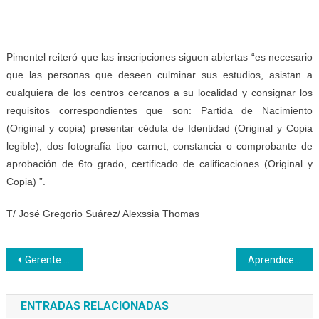
Pimentel reiteró que las inscripciones siguen abiertas “es necesario
que las personas que deseen culminar sus estudios, asistan a
cualquiera de los centros cercanos a su localidad y consignar los
requisitos correspondientes que son: Partida de Nacimiento
(Original y copia) presentar cédula de Identidad (Original y Copia
legible), dos fotografía tipo carnet; constancia o comprobante de
aprobación de 6to grado, certificado de calificaciones (Original y
Copia) ”.
T/ José Gregorio Suárez/ Alexssia Thomas
Navegación
Gerente del Inces Zulia se reunió con los trabajadores del PNA y aprendices
Aprendices tomaron semáforos de Valera en respaldo a la formación productiva
de
ENTRADAS RELACIONADAS
entradas