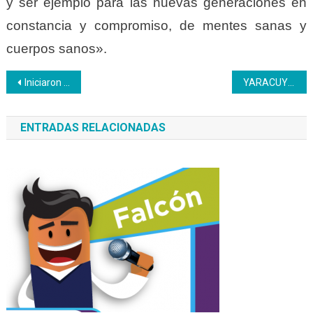
y ser ejemplo para las nuevas generaciones en
constancia y compromiso, de mentes sanas y
cuerpos sanos».
Navegación
Iniciaron las clases de música para los hijos de los trabajadores del Inces Sede
YARACUY | Más de 60 mujeres se registraron para iniciar formación en el Inces
de
ENTRADAS RELACIONADAS
entradas