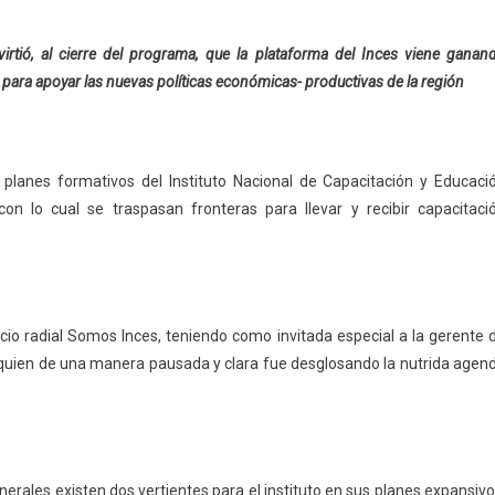
irtió, al cierre del programa, que la plataforma del Inces viene ganan
 para apoyar las nuevas políticas económicas- productivas de la región
planes formativos del Instituto Nacional de Capacitación y Educaci
 con lo cual se traspasan fronteras para llevar y recibir capacitaci
acio radial Somos Inces, teniendo como invitada especial a la gerente 
, quien de una manera pausada y clara fue desglosando la nutrida agen
nerales existen dos vertientes para el instituto en sus planes expansivo