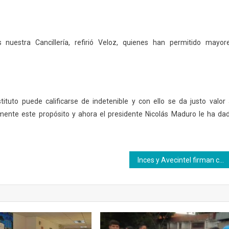
nuestra Cancillería, refirió Veloz, quienes han permitido mayor
stituto puede calificarse de indetenible y con ello se da justo valor 
nte este propósito y ahora el presidente Nicolás Maduro le ha da
Inces y Avecintel firman convenio para la formación en el sector turismo