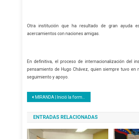
Otra institución que ha resultado de gran ayuda es 
acercamientos con naciones amigas.
En definitiva, el proceso de internacionalización del in
pensamiento de Hugo Chávez, quien siempre tuvo en me
seguimiento y apoyo.
Navegación
MIRANDA | Inició la formación productiva de bachilleres en el municipio Acevedo.
de
ENTRADAS RELACIONADAS
entradas