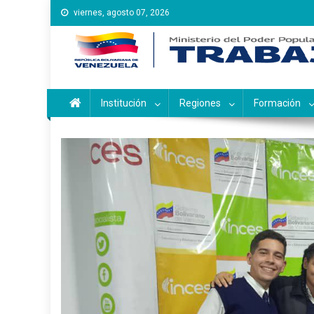
Saltar
viernes, agosto 07, 2026
al
contenido
Instituto Nacional de Ca
Inces
Institución
Regiones
Formación