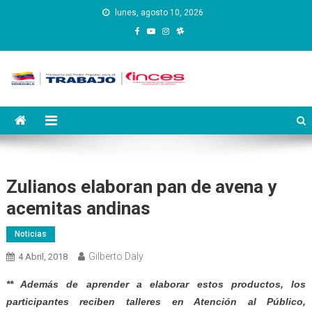
Saltar
lunes, agosto 10, 2026
al
contenido
Instituto Nacional de
Inces
Capacitación y Educación
Socialista
Zulianos elaboran pan de avena y
acemitas andinas
Noticias
Gilberto Daly
4 Abril, 2018
** Además de aprender a elaborar estos productos, los
participantes reciben talleres en Atención al Público,