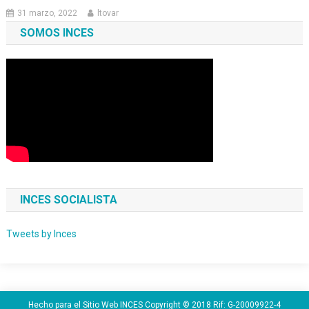
31 marzo, 2022
ltovar
SOMOS INCES
INCES SOCIALISTA
Tweets by Inces
Hecho para el Sitio Web INCES Copyright © 2018 Rif: G-20009922-4