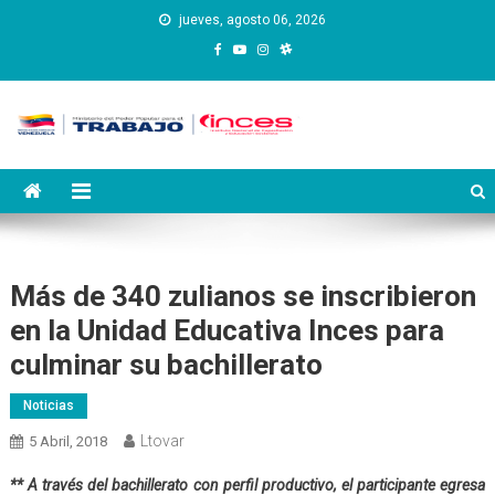
Saltar
jueves, agosto 06, 2026
al
contenido
Instituto Nacional de
Inces
Capacitación y Educación
Socialista
Más de 340 zulianos se inscribieron
en la Unidad Educativa Inces para
culminar su bachillerato
Noticias
Ltovar
5 Abril, 2018
** A través del bachillerato con perfil productivo, el participante egresa