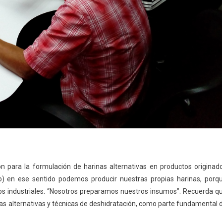
n para la formulación de harinas alternativas en productos originad
lo) en ese sentido podemos producir nuestras propias harinas, porq
ros industriales. “Nosotros preparamos nuestros insumos”. Recuerda q
nas alternativas y técnicas de deshidratación, como parte fundamental 