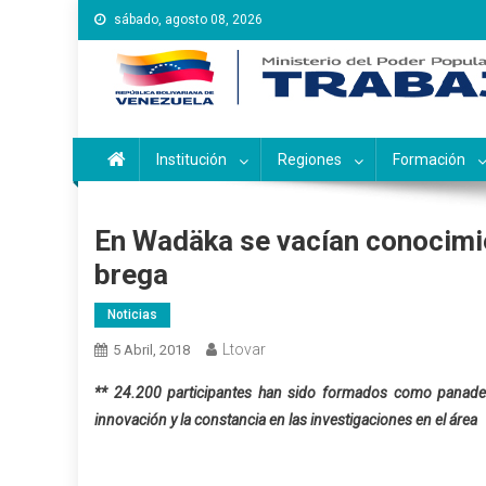
Saltar
sábado, agosto 08, 2026
al
contenido
Instituto Nacional de Ca
Inces
Institución
Regiones
Formación
En Wadäka se vacían conocimie
brega
Noticias
Ltovar
5 Abril, 2018
** 24.200 participantes han sido formados como panader
innovación y la constancia en las investigaciones en el área