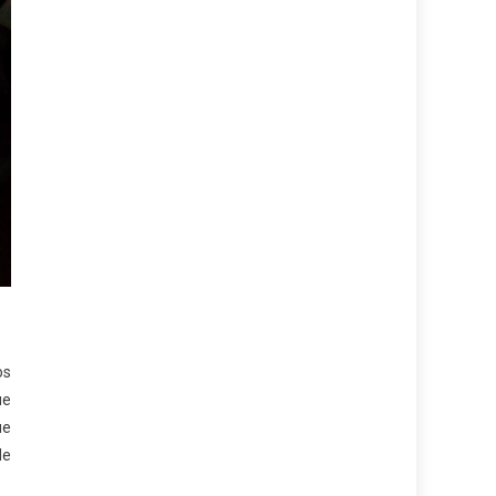
os
ue
ue
de