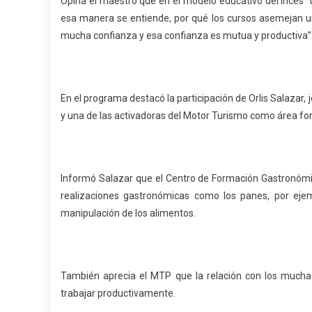
Opina el maestro que en el modelo educativo del Inces “
esa manera se entiende, por qué los cursos asemejan un 
mucha confianza y esa confianza es mutua y productiva”
En el programa destacó la participación de Orlis Salaza
y una de las activadoras del Motor Turismo como área for
Informó Salazar que el Centro de Formación Gastronómi
realizaciones gastronómicas como los panes, por eje
manipulación de los alimentos.
También aprecia el MTP que la relación con los much
trabajar productivamente.