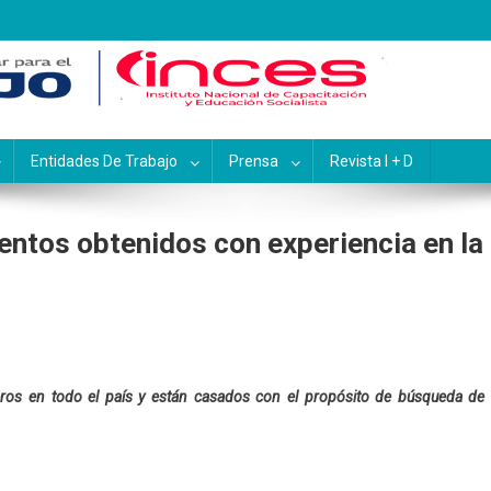
pacitación y Educación Socialis
Entidades De Trabajo
Prensa
Revista I + D
ntos obtenidos con experiencia en la
os en todo el país y están casados con el propósito de búsqueda de 