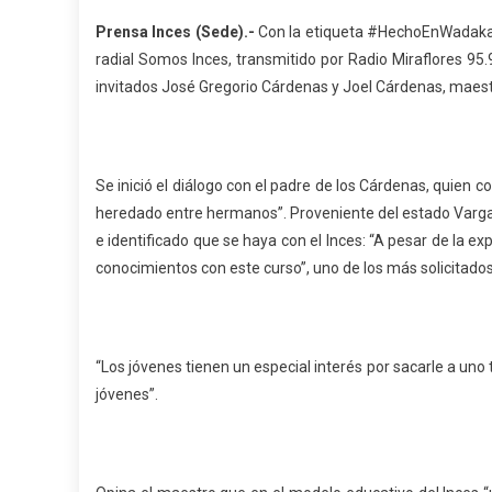
Prensa Inces (Sede).-
Con la etiqueta #HechoEnWadaka y
radial Somos Inces, transmitido por Radio Miraflores 95
invitados José Gregorio Cárdenas y Joel Cárdenas, maest
Se inició el diálogo con el padre de los Cárdenas, quien 
heredado entre hermanos”. Proveniente del estado Vargas
e identificado que se haya con el Inces: “A pesar de la 
conocimientos con este curso”, uno de los más solicitados
“Los jóvenes tienen un especial interés por sacarle a un
jóvenes”.