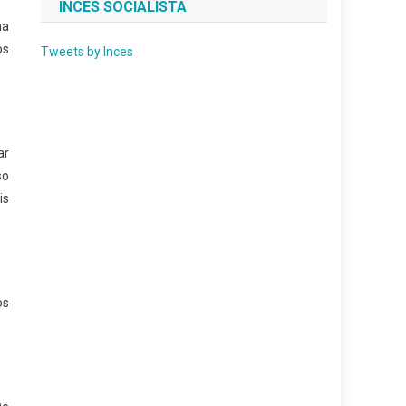
INCES SOCIALISTA
ma
os
Tweets by Inces
ar
so
is
os