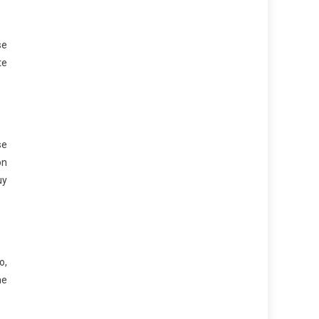
se
te
se
on
uy
o,
me