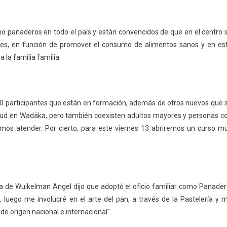
 panaderos en todo el país y están convencidos de que en el centro 
iones, en función de promover el consumo de alimentos sanos y en es
la familia familia.
170 participantes que están en formación, además de otros nuevos que 
ntud en Wadäka, pero también coexisten adultos mayores y personas c
mos atender. Por cierto, para este viernes 13 abriremos un curso m
ta de Wuikelman Angel dijo que adoptó el oficio familiar como Panader
uego me involucré en el arte del pan, a través de la Pastelería y 
e origen nacional e internacional”.