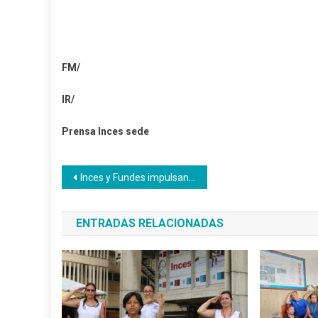
FM/
IR/
Prensa Inces sede
Navegación
Inces y Fundes impulsan formación para potenciar la fuerza productiva en las comunidades
de
ENTRADAS RELACIONADAS
entradas