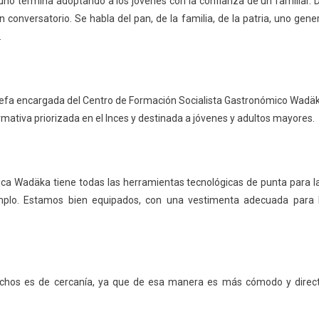
uno termina adoptando a los jóvenes con la confianza de un familiar. 
conversatorio. Se habla del pan, de la familia, de la patria, uno gene
.
r, jefa encargada del Centro de Formación Socialista Gastronómico Wadä
mativa priorizada en el Inces y destinada a jóvenes y adultos mayores.
ca Wadäka tiene todas las herramientas tecnológicas de punta para l
mplo. Estamos bien equipados, con una vestimenta adecuada para 
achos es de cercanía, ya que de esa manera es más cómodo y direc