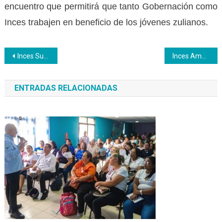
encuentro que permitirá que tanto Gobernación como
Inces trabajen en beneficio de los jóvenes zulianos.
Navegación
Inces Sucre brinda formación a 250 funcionarios del ejecutivo regional
Inces Amazonas realizó evaluación del desempeño a los aprendices del Plan Chamba Juvenil
de
ENTRADAS RELACIONADAS
entradas