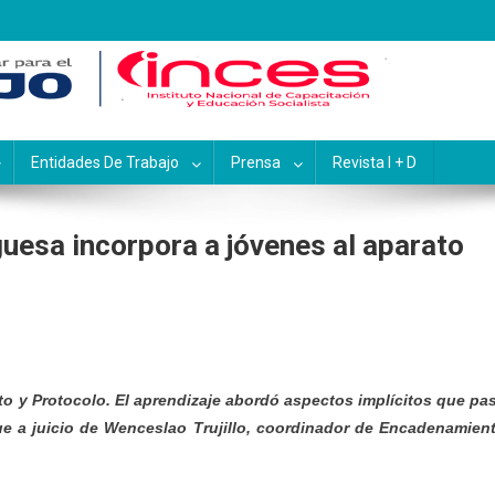
pacitación y Educación Socialis
Entidades De Trabajo
Prensa
Revista I + D
uesa incorpora a jóvenes al aparato
to y Protocolo. El aprendizaje abordó aspectos implícitos que pa
que a juicio de Wenceslao Trujillo, coordinador de Encadenamien