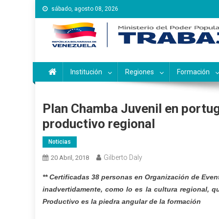
Saltar
sábado, agosto 08, 2026
al
contenido
Instituto Nacional de Ca
Inces
Institución
Regiones
Formación
Plan Chamba Juvenil en portug
productivo regional
Noticias
Gilberto Daly
20 Abril, 2018
** Certificadas 38 personas en Organización de Even
inadvertidamente, como lo es la cultura regional, 
Productivo es la piedra angular de la formación