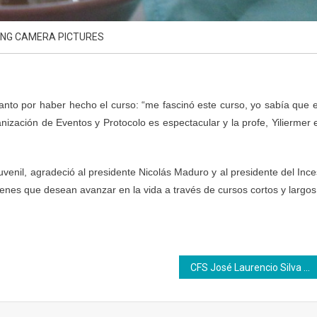
NG CAMERA PICTURES
anto por haber hecho el curso: “me fascinó este curso, yo sabía que 
ización de Eventos y Protocolo es espectacular y la profe, Yiliermer 
nil, agradeció al presidente Nicolás Maduro y al presidente del Ince
nes que desean avanzar en la vida a través de cursos cortos y largos
CFS José Laurencio Silva se prepara etapa de siembra y producción