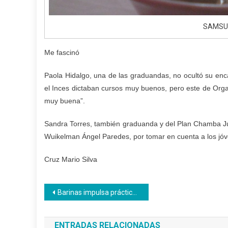
SAMSU
Me fascinó
Paola Hidalgo, una de las graduandas, no ocultó su enc
el Inces dictaban cursos muy buenos, pero este de Organ
muy buena”.
Sandra Torres, también graduanda y del Plan Chamba Juve
Wuikelman Ángel Paredes, por tomar en cuenta a los jóve
Cruz Mario Silva
Navegación
Barinas impulsa prácticas agrícolas en el liceo Rafael Medina Jiménez
de
ENTRADAS RELACIONADAS