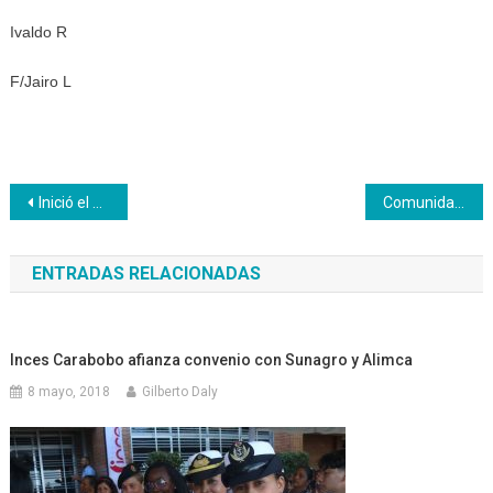
Ivaldo R
F/Jairo L
Navegación
Inició el Plan 500: Certifica Tú Saber en el Zulia
Comunidades de aprendizaje se realizan en Inces Aragua
de
ENTRADAS RELACIONADAS
entradas
Inces Carabobo afianza convenio con Sunagro y Alimca
8 mayo, 2018
Gilberto Daly