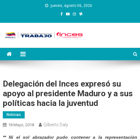
Saltar
jueves, agosto 06, 2026
al
contenido
Instituto Nacional de
Inces
Capacitación y Educación
Socialista
Delegación del Inces expresó su
apoyo al presidente Maduro y a sus
políticas hacia la juventud
Noticias
Gilberto Daly
18 Mayo, 2018
** Ni el sol abrazador pudo contener a la representación