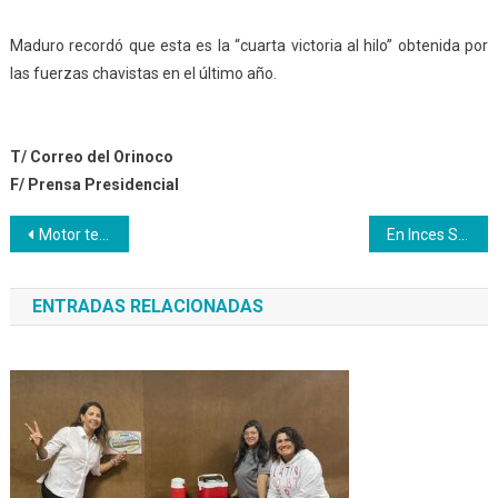
Maduro recordó que esta es la “cuarta victoria al hilo” obtenida por
las fuerzas chavistas en el último año.
T/ Correo del Orinoco
F/ Prensa Presidencial
Navegación
Motor textil se fortalece en Inces Yaracuy con formación de Mujeres Productivas
En Inces Sucre 20 jóvenes culminan curso de Atención al Público
de
ENTRADAS RELACIONADAS
entradas