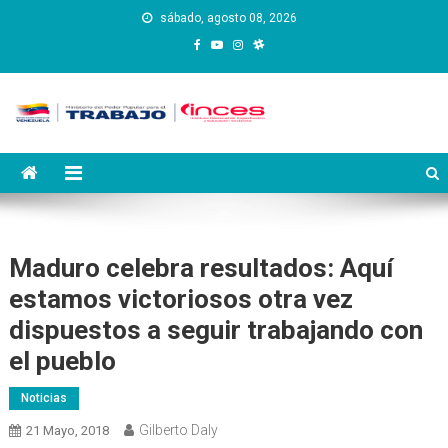
Saltar
sábado, agosto 08, 2026
al
contenido
Instituto Nacional de
Inces
Capacitación y Educación
Socialista
Maduro celebra resultados: Aquí
estamos victoriosos otra vez
dispuestos a seguir trabajando con
el pueblo
Noticias
Gilberto Daly
21 Mayo, 2018