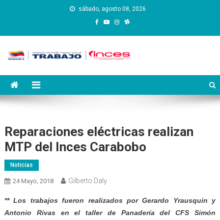
Saltar
sábado, agosto 08, 2026
al
contenido
Instituto Nacional de
Inces
Capacitación y Educación
Socialista
Reparaciones eléctricas realizan
MTP del Inces Carabobo
Noticias
Gilberto Daly
24 Mayo, 2018
** Los trabajos fueron realizados por Gerardo Yrausquin y
Antonio Rivas en el taller de Panadería del CFS Simón