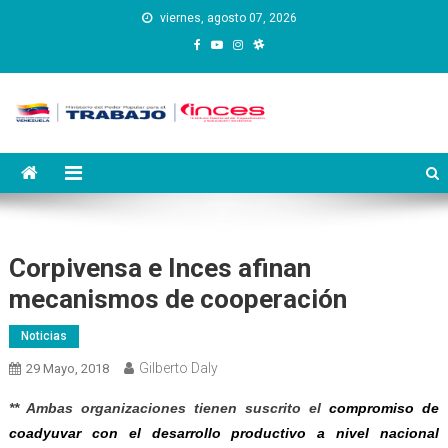
Saltar
viernes, agosto 07, 2026
al
contenido
Instituto Nacional de
Inces
Capacitación y Educación
Socialista
Corpivensa e Inces afinan
mecanismos de cooperación
Noticias
Gilberto Daly
29 Mayo, 2018
** Ambas organizaciones tienen suscrito el
compromiso de
coadyuvar con el desarrollo productivo a nivel nacional