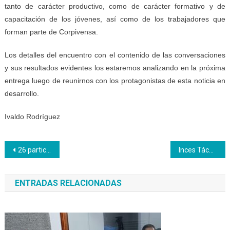
tanto de carácter productivo, como de carácter formativo y de
capacitación de los jóvenes, así como de los trabajadores que
forman parte de Corpivensa.
Los detalles del encuentro con el contenido de las conversaciones
y sus resultados evidentes los estaremos analizando en la próxima
entrega luego de reunirnos con los protagonistas de esta noticia en
desarrollo.
Ivaldo Rodríguez
Navegación
26 participantes culminan formación de Confección de Camisas y Ropa de Bebé
Inces Táchira fortalece los comités de aprendizaje
de
ENTRADAS RELACIONADAS
entradas