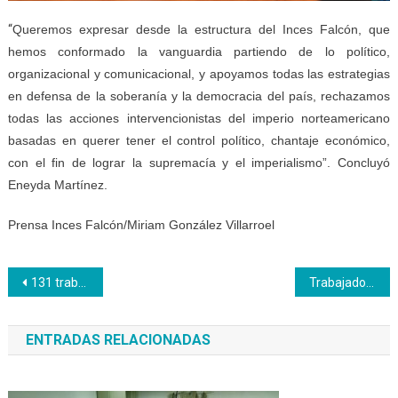
“
Queremos expresar desde la estructura del Inces Falcón, que
hemos conformado la vanguardia partiendo de lo político,
organizacional y comunicacional, y apoyamos todas las estrategias
en defensa de la soberanía y la democracia del país, rechazamos
todas las acciones intervencionistas del imperio norteamericano
basadas en querer tener el control político, chantaje económico,
con el fin de lograr la supremacía y el imperialismo”. Concluyó
Eneyda Martínez.
Prensa Inces Falcón/Miriam González Villarroel
Navegación
131 trabajadores se forman como bachilleres productivos en Inces Aragua
Trabajadores de la Siderúrgica Nacional aprendieron con Inces a aplicar códigos de soldadura
de
ENTRADAS RELACIONADAS
entradas