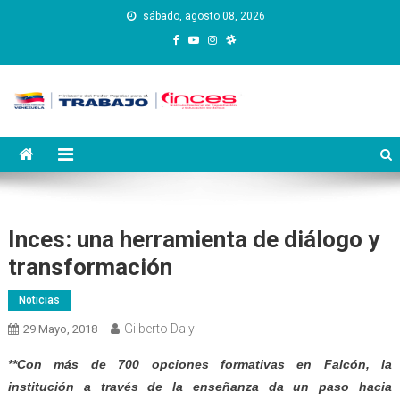
Saltar
sábado, agosto 08, 2026
al
contenido
Instituto Nacional de
Inces
Capacitación y Educación
Socialista
Inces: una herramienta de diálogo y
transformación
Noticias
Gilberto Daly
29 Mayo, 2018
**Con más de 700 opciones formativas en Falcón, la
institución a través de la enseñanza da un paso hacia