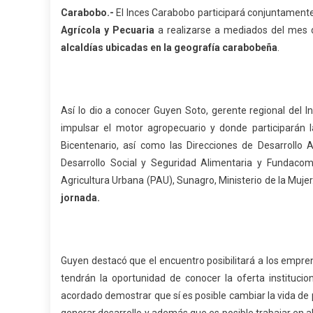
Carabobo.-
El Inces Carabobo participará conjuntamente
A
gr
í
cola y
P
ecuari
a
a realizarse a mediados del mes d
alcaldías ubicadas en la geografía carabobeña
.
Así lo dio a conocer Guyen Soto, gerente regional del I
impulsar el motor agropecuario y donde participarán 
Bicentenario, así como las Direcciones de Desarrollo A
Desarrollo Social y Seguridad Alimentaria y Fundacomun
Agricultura Urbana (PAU), Sunagro, Ministerio de la Mujer
jornada.
Guyen destacó que el encuentro posibilitará a los empre
tendrán la oportunidad de conocer la oferta instituci
acordado demostrar que sí es posible cambiar la vida de 