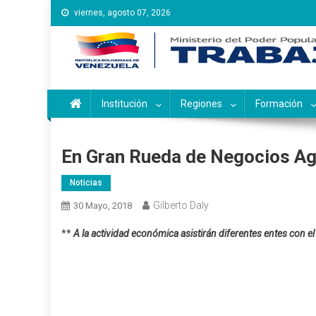
Saltar
viernes, agosto 07, 2026
al
contenido
Instituto Nacional de Ca
Inces
Institución
Regiones
Formación
En Gran Rueda de Negocios Ag
Noticias
Gilberto Daly
30 Mayo, 2018
**
A la actividad económica asistirán diferentes entes con el