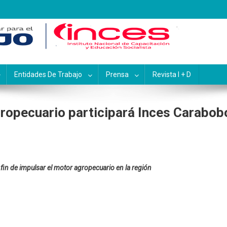
pacitación y Educación Socialis
Entidades De Trabajo
Prensa
Revista I + D
ropecuario participará Inces Carabob
 fin de impulsar el motor agropecuario en la región