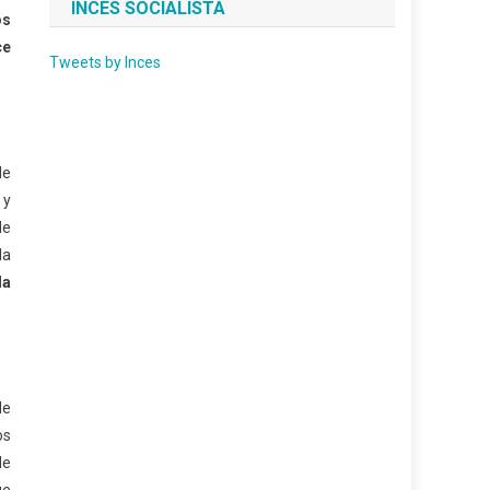
INCES SOCIALISTA
os
ce
Tweets by Inces
de
 y
de
la
la
de
os
le