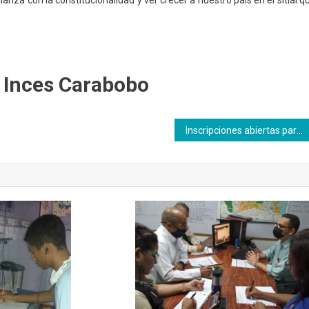
anza con la constitucionalidad y ver crecer a nuestro país en el sitial q
 Inces Carabobo
Inscripciones abiertas para taller de Instrumentación