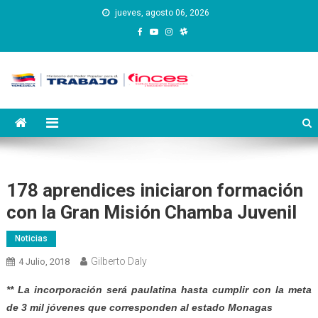
Saltar
jueves, agosto 06, 2026
al
contenido
Instituto Nacional de
Inces
Capacitación y Educación
Socialista
178 aprendices iniciaron formación
con la Gran Misión Chamba Juvenil
Noticias
Gilberto Daly
4 Julio, 2018
** La incorporación será paulatina hasta cumplir con la meta
de 3 mil jóvenes que corresponden al estado Monagas