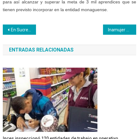
para así alcanzar y superar la meta de 3 mil aprendices que se
tienen previsto incorporar en la entidad monaguense.
Navegación
En Sucre Chamba Juvenil Inces es resistencia de lucha en Cumaná
Inamujer acredita saberes con Inces Yaracuy
de
ENTRADAS RELACIONADAS
entradas
Inces inspeccionó 120 entidades de trabajo en operativo