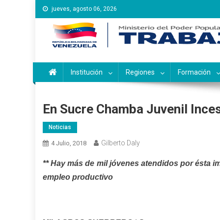
Saltar
jueves, agosto 06, 2026
al
contenido
Instituto Nacional de Ca
Inces
Institución
Regiones
Formación
En Sucre Chamba Juvenil Inces
Noticias
Gilberto Daly
4 Julio, 2018
** Hay más de mil jóvenes atendidos por ésta im
empleo productivo