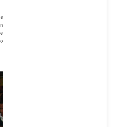
es
ón
ue
co