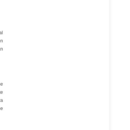
al
ón
án
le
te
ra
 e