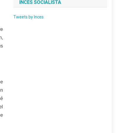
INCES SOCIALISTA
Tweets by Inces
ve
n,
us
de
on
sé
el
ue