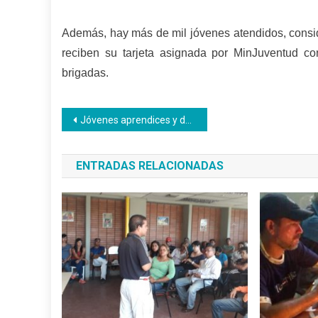
Además, hay más de mil jóvenes atendidos, consid
reciben su tarjeta asignada por MinJuventud c
brigadas.
Navegación
Jóvenes aprendices y de la comunidad certificados en Barbería
de
ENTRADAS RELACIONADAS
entradas