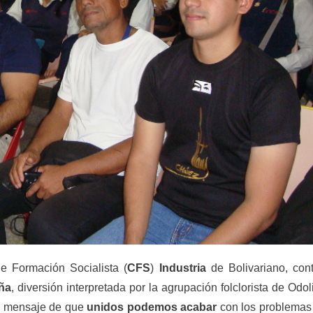
de Formación Socialista (
CFS
)
Industria
de Bolivariano, con
ña
, diversión interpretada por la agrupación folclorista de Odol
el mensaje de que
unidos podemos acabar
con los problemas