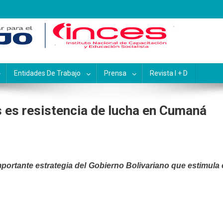
pacitación y Educación Socialis
Entidades De Trabajo
Prensa
Revista I + D
 es resistencia de lucha en Cumaná
portante estrategia del Gobierno Bolivariano que estimula 