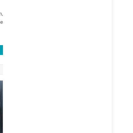
n,
de