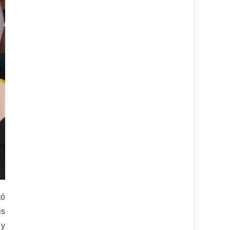
tó
is
 y